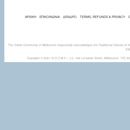
ΑΡΧΙΚΗ
ΕΠΙΚΟΙΝΩΝΙΑ
ΔΕΝΔΡΟ
TERMS, REFUNDS & PRIVACY
The Greek Community of Melbourne respectfully acknowledges the Traditional Owners of th
Eld
Copyright © 2021 G.O.C.M.V
|
L3, 168 Lonsdale Street, Melbourne,
VIC 30