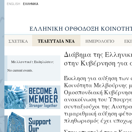
ENGLISH
ΕΛΛΗΝΙΚΑ
ΤΕΛΕΥΤΑΙΑ ΝΕΑ
ΣΧΕΤΙΚΑ
ΗΜΕΡΟΛΟΓΙΟ
ΕΚ
Διάβημα της Ελληνικ
στην Κυβέρνηση για 
Μελλοντικές Εκδηλώσεις
No current events.
Έκκληση για αύξηση των 
Κοινότητα Μελβούρνης με
Ομοσπονδιακή Κυβέρνηση
ανακοίνωση του Υπουργε
συνταξιούχοι της Αυστρ
τιμαριθμική αύξηση φέτος
πληθωρισμός έχει υποχωρ
Στην επιστολή της η Κοι