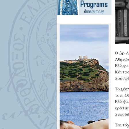
Ο Δρ Λ
Αθηνών
Ελληνι
Κέντρο
προσφέ
Το ξέσ
τους Ο
Ελλήνω
κρατικ
πυροδό
Ταυτόχ