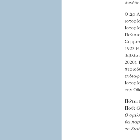
συνέπε
Ο Δρ Λ
ιστορί
Ιστορί
Παλαιο
Συμμετ
1923 Po
βιβλίο
2020).
περιοδ
ενδιαφ
Ιστορί
την Οθ
Πότε:
Πού:
Gr
Ο ομιλ
θα παρ
το διαδ