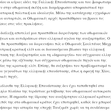
οίου οι κύριες ιδέες της Γαλλικής Επανάστασης και του Διαφωτισμ
ν στην οθωμανική σκέψη και διαμόρφωσαν αποφασιστικά την
ατορική πολιτική και ιδεολογία. Μέσω της κατάσχεσης εγγράφων
ν ανταρτών, οι Οθωμανικές αρχές προσπάθησαν να βρουν τις
σεις στις νέες προκλήσεις.
 διάλεξη αποτελεί μια προσπάθεια διερεύνησης των οθωμανικών
ψεων και αντιδράσεων στον ελληνικό αγώνα της ανεξαρτησίας. Ο
 θα προσπαθήσει να διερευνήσει πώς ο Οθωμανός Σουλτάνος Μαχ
κεντρική κρατική ελίτ και οι διανοούμενοι βίωσαν την ελληνική
ταση της Ανεξαρτησίας και τη «δημιουργία» του σύγχρονου ελλη
ς μέσω της εξέτασης των σύγχρονων οθωμανικών πηγών και της
ίας της κρατικής ελίτ. Επίσης, θα συζητήσει τον προβληματισμό τ
ν γεγονότων της ελληνικής επανάστασης, όπως η σφαγή της Χίου, 
ικές πηγές.
κόλουθο της Ελληνικής Επανάστασης δεν έχει τοποθετηθεί στο
ηλο πλαίσιο της τεράστιας μετάβασης του οθωμανικού αυτοκρατ
ατος. Η σημασία της ίδρυσης του ανεξάρτητου ελληνικού κράτους
υπός της στο οθωμανικό κράτος έχει υποτιμηθεί, καθώς δεν μπορο
ήσουμε την ιστορία της εποχής Τανζιμάτ χωρίς να τη συνδέσουμε 