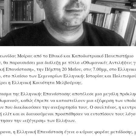
εωνίδας Μοίρας από το Εθνικό και Καποδιστριακό Πανεπιστήμιο
, θα παρουσιάσει μια διάλεξη με τίτλο «Οθωμανικές Αντιλήψεις γ
κή Επανάσταση», την Πέμπτη 20 Μαΐου, στις 7.00μμ, στο Ελληνικ
, στο πλαίσιο των Σεμιναρίων Ελληνικής Ιστορίας και Πολιτισμού
ρει η Ελληνική Κοινότητα Μελβούρνης.
πασμα της Ελληνικής Επανάστασης αποτέλεσε μια μεγάλη πρόκλη
θωμανούς, καθώς έπρεπε να καταστείλουν μια εξέφερση των υποδ
ν που διεκδικούσαν την ανεξαρτησία τους. Ο σουλτάνος, η κεντρ
ή ελίτ και οι διανοούμενοι προσπάθησαν να εντοπίσουν τους λόγο
τησαν την «εξέγερση» των Ελλήνων.
ρονα, η Ελληνική Επανάσταση έγινε ο κύριος φορέας μετάδοσης, 