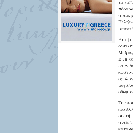
του οπ
πέρασα
αυτοκρ
Ελλήνω
απαντή
Αυτή η
αντιλή
Μοίρας
Β’, η 
επανάσ
κράτου
ορολογ
μεγάλω
οθωμαν
Το επα
κατάλλ
συστήμ
αντίκτ
κατανο