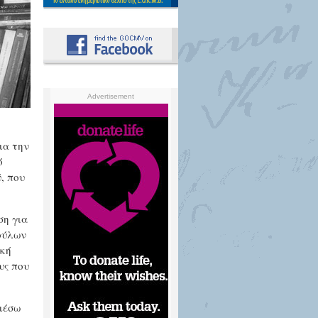
Advertisement
ια την
ό
, που
ση για
ούλων
ική
υς που
μέσω