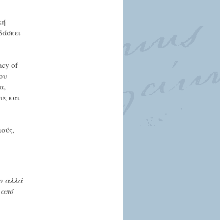
κή
δάσκει
acy of
ου
α,
υς και
ούς,
φο αλλά
 από