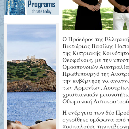
Ο Πρόεδρος της Ελληνικ
Βικτώριας Βασίλης Παπα
της Κυπριακής Κοινότητ
Θεοφάνους, με την υποσ
Ομοσπονδιών Αυστραλίας
Πρωθυπουργό της Αυστρα
την κυβέρνηση να αναγνω
των Αρμενίων, Ασσυρίων
χριστιανικών μειονοτήτω
Οθωμανική Αυτοκρατορία 
Η ενέργεια των δύο Προ
εγκρίθηκε ομόφωνα από τ
που καλούσε την κυβέρν