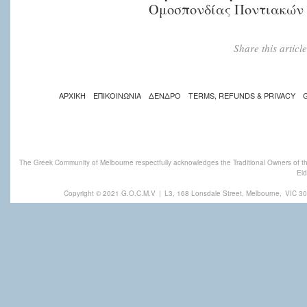
Ομοσπονδίας Ποντιακών
Share this artic
ΑΡΧΙΚΗ
ΕΠΙΚΟΙΝΩΝΙΑ
ΔΕΝΔΡΟ
TERMS, REFUNDS & PRIVACY
The Greek Community of Melbourne respectfully acknowledges the Traditional Owners of th
Eld
Copyright © 2021 G.O.C.M.V
|
L3, 168 Lonsdale Street, Melbourne,
VIC 30