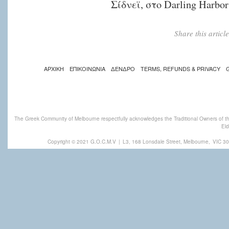
Σίδνεϊ, στο Darling Harb
Share this artic
ΑΡΧΙΚΗ
ΕΠΙΚΟΙΝΩΝΙΑ
ΔΕΝΔΡΟ
TERMS, REFUNDS & PRIVACY
The Greek Community of Melbourne respectfully acknowledges the Traditional Owners of th
Eld
Copyright © 2021 G.O.C.M.V
|
L3, 168 Lonsdale Street, Melbourne,
VIC 30