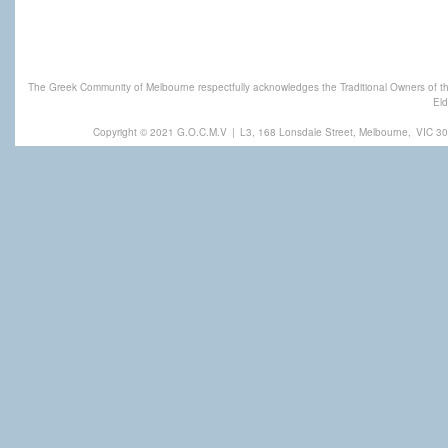
The Greek Community of Melbourne respectfully acknowledges the Traditional Owners of th
Eld
Copyright © 2021 G.O.C.M.V
|
L3, 168 Lonsdale Street, Melbourne,
VIC 30