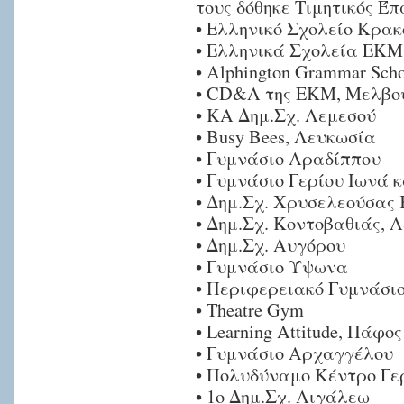
τους δόθηκε Τιμητικός Έπ
• Ελληνικό Σχολείο Κρακ
• Ελληνικά Σχολεία ΕΚ
• Alphington Grammar Sch
• CD&A της ΕΚΜ, Μελβο
• KA Δημ.Σχ. Λεμεσού
• Busy Bees, Λευκωσία
• Γυμνάσιο Αραδίππου
• Γυμνάσιο Γερίου Ιωνά 
• Δημ.Σχ. Χρυσελεούσας 
• Δημ.Σχ. Κοντοβαθιάς, 
• Δημ.Σχ. Αυγόρου
• Γυμνάσιο Ύψωνα
• Περιφερειακό Γυμνάσι
• Theatre Gym
• Learning Attitude, Πάφος
• Γυμνάσιο Αρχαγγέλου
• Πολυδύναμο Κέντρο Γε
• 1ο Δημ.Σχ. Αιγάλεω