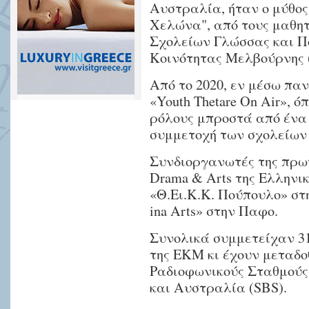
Αυστραλία, ήταν ο μύθος
Χελώνα", από τους μαθητ
Σχολείων Γλώσσας και Πο
Κοινότητας Μελβούρνης 
Από το 2020, εν μέσω παν
«Youth Thetare On Air», 
ρόλους μπροστά από ένα
συμμετοχή των σχολείων
Συνδιοργανωτές της πρωτ
Drama & Arts της Ελληνι
«Θ.Ει.Κ.Κ. Πούπουλο» στη
ina Arts» στην Παφο.
Συνολικά συμμετείχαν 31
της ΕΚΜ κι έχουν μεταδο
Ραδιοφωνικούς Σταθμούς 
και Αυστραλία (SBS).