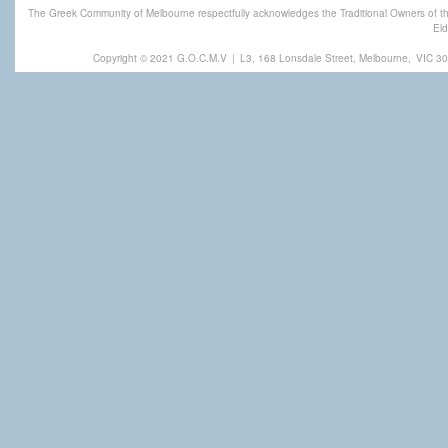
The Greek Community of Melbourne respectfully acknowledges the Traditional Owners of th
Eld
Copyright © 2021 G.O.C.M.V
|
L3, 168 Lonsdale Street, Melbourne,
VIC 30