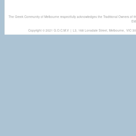
The Greek Community of Melbourne respectfully acknowledges the Traditional Owners of th
Eld
Copyright © 2021 G.O.C.M.V
|
L3, 168 Lonsdale Street, Melbourne,
VIC 30