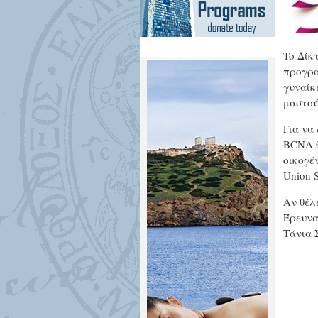
To Δίκ
προγρα
γυναίκ
μαστού
Για να
BCNA θ
οικογέ
Union S
Αν θέλ
Έρευνας
Τάνια 