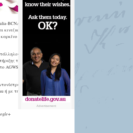
alia-BCNA)
ι κινεζικά για
ή καρκίνο του
ατάλληλες το
τήριξης της
 στο AGWS,7
ντονίστρια της
au
ή με την
Advertisement
ogle+