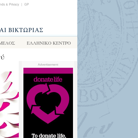
nds & Privacy
|
GP
 ΜΕΛΟΣ
ΕΛΛΗΝΙΚΌ ΚΈΝΤΡΟ
ού
Advertisement