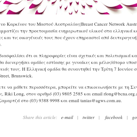
τυο Καρκίνου του Μαστού Αυστραλίας(Breast Cancer Network Austr
μματίζει την προετοιμασία ενημερωτικού υλικού στα ελληνικά κα
ες και τις οικογένειές τους που έχουν επηρεαστεί από δευτερογεν
.
 διασφαλίσει ότι οι πληροφορίες είναι σχετικές και πολιτισμικά κ
α διενεργήσει ομάδες εστίασης με γυναίκες και μέλος/άτομο υποσ
νειάς τους. H Eλληνική ομάδα θα συναντηθεί την Τρίτη 7 Ιουνίου
treet, Brunswick.
ετε να μάθετε περισσότερα, μπορείτε να επικοινωνήσετε με τη Συ
, Riki Long, στον αριθμό (03) 9805 2585 και email
rlong@bcna.org.
Σαμαρτζά στο (03) 9388 9998 και email
tanias@agws.com.au
.
Share this article:
e-mail
|
twitter
|
facebook
|
go