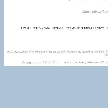
Share this artic
ΑΡΧΙΚΗ
ΕΠΙΚΟΙΝΩΝΙΑ
ΔΕΝΔΡΟ
TERMS, REFUNDS & PRIVACY
The Greek Community of Melbourne respectfully acknowledges the Traditional Owners of th
Eld
Copyright © 2021 G.O.C.M.V
|
L3, 168 Lonsdale Street, Melbourne,
VIC 30