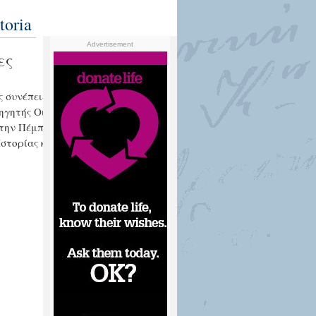
toria
Advertisement
ες
 συνέπειες της κρίσης με τους
ηγητής Οικονομικών του
την Πέμπτη 4 Αυγούστου 2022, στις
Ιστορίας και Πολιτισμού που
Περισσότερα...