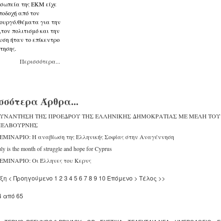
σωπεία της ΕΚΜ είχε
ποδοχή από τον
ουργό.Θέματα για την
τον πολιτισμό και την
υση ήταν το επίκεντρο
τησης.
Περισσότερα...
σσότερα Άρθρα...
ΥΝΑΝΤΗΣΗ ΤΗΣ ΠΡΟΕΔΡΟΥ ΤΗΣ ΕΛΛΗΝΙΚΗΣ ΔΗΜΟΚΡΑΤΙΑΣ ΜΕ ΜΕΛΗ ΤΟΥ 
ΕΛΒΟΥΡΝΗΣ
ΕΜΙΝΑΡΙΟ: Η αναβίωση της Ελληνικής Σοφίας στην Αναγέννηση
uly is the month of struggle and hope for Cyprus
ΕΜΙΝΑΡΙΟ: Οι Έλληνες του Κερνς
ξη
<
Προηγούμενο
1
2
3
4
5
6
7
8
9
10
Επόμενο
>
Τέλος
>>
4 από 65