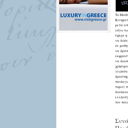
Tο Μαθη
Κινηματ
μετά απ
λόγω τω
έφερε η
να δώσε
σε μαθη
να δρασ
εκφραστ
να διασ
χρησιμο
γλώσσα.
δραστηρ
παιδαγω
τομείς τ
διαδικα
ελληνόγ
τον πολ
Συνά
Πρωθ