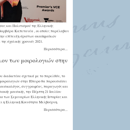
ας και Πολιτισμού της Ελληνικής
αρβάρα Καπετανέα , οι οποίες παρέλαβαν
α την επίτευξη άριστων ακαδημαϊκών
ης σχολικής χρονιάς 2021.
Περισσότερα...
λον των μοιρολογιών στην
υ διαδικτύου σχετικά με το παρελθόν, το
 μοιρολογιών στην Ήπειρο θα παρουσιάσει
μουσικολόγος, συγγραφέας, παραγωγός και
ιακής μουσικής, την Πέμπτη 21 Ιουλίου
ίσιο των Σεμιναρίων Ελληνικής Ιστορίας και
ει η Ελληνική Κοινότητα Μελβούρνη.
Περισσότερα...