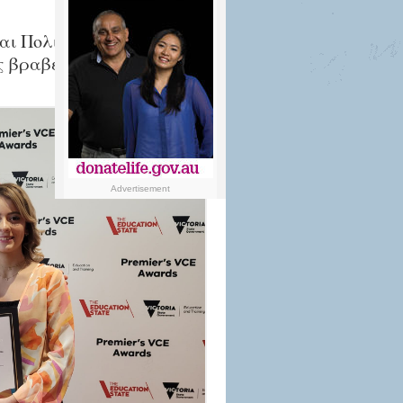
ι Πολιτισμού της
ς βραβεύτηκαν με το
Advertisement