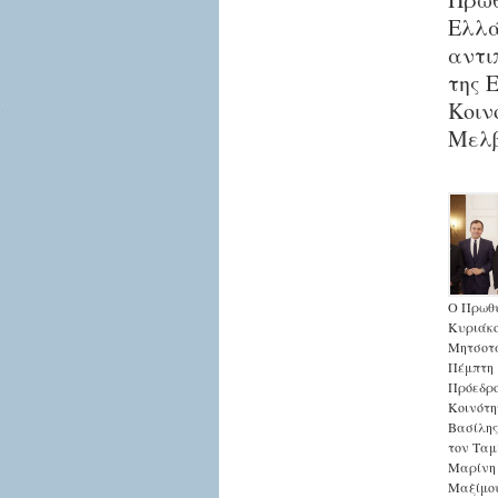
Ελλά
αντι
της 
Κοιν
Μελ
Ο Πρωθυ
Κυριάκ
Μητσοτά
Πέμπτη 
Πρόεδρο
Κοινότη
Βασίλης
τον Ταμ
Μαρίνη 
Μαξίμου