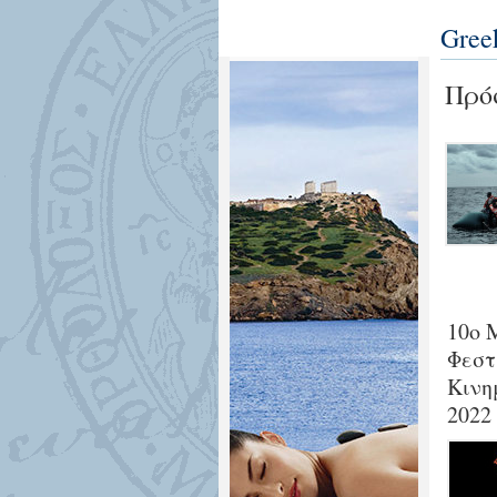
Gree
Πρόσ
10ο 
Φεστ
Κινη
2022