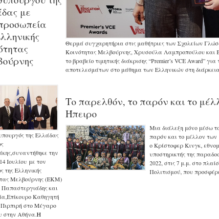
δας με
προσωπεία
Ελληνικής
Θερμά συγχαρητήρια στις μαθήτριες των Σχολείων Γλώσσ
ότητας
Κοινότητας Μελβούρνης, Χρυσούλα Λαμπροπούλου και Β
βούρνης
το βραβείο τιμητικής διάκρισης “Premier’s VCE Award” γι
αποτελεσμάτων στο μάθημα των Ελληνικών στη διάρκεια τ
Το παρελθόν, το παρόν και το μέλ
Ήπειρο
Μια διάλεξη μόνο μέσω το
πουργός της Ελλάδας
παρόν και το μέλλον των
ος
ο Κρίστοφερ Κινγκ, εθνο
κης,συναντήθηκε την
υποστηρικτής της παραδοσ
14 Ιουλίου με τον
2022, στις 7 μ.μ. στο πλα
ς της Ελληνικής
Πολιτισμού, που προσφέρ
τας Μελβούρνης (ΕΚΜ)
 Παπαστεργιάδης και
ία,Επίκουρο Καθηγητή
Πιρπιρή στο Μέγαρο
 στην Αθήνα.
Η