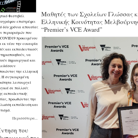
Μαθητές των Σχολείων Γλώσσας κα
τικό Φεστιβάλ
Ελληνικής Κοινότητας Μελβούρνη
ογράφου επιστρέφει
ό δύο χρόνια απουσίας
“Premier’s VCE Award”
ν περιορισμών που
 COVID19 προκειμένου
ι εκ νέου την ευκαιρία
τές και εκπαιδευτικούς
τηριοποιηθούν, να
ούν δημιουργικά και
κεδάσουν
ποιώντας την ελληνική
 Η συγκεκριμένη
ιότητα λειτουργεί
γικά σε πολλούς
ης εκπαιδευτικής
σίας, προωθώντας την
λωσση εκπαίδευση και
ιτισμό.
Περισσότερα...
ντηση του
υπουργού της