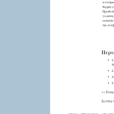
αντιπρο
θερμή υ
Πρωθυπ
γλώσσα,
εκπαίδε
της συζή
Περι
Σ
Μ
Σ
J
Σ
<<
Έναρ
Σελίδα 