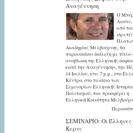
Αναγέννηση
Ο Μπέρ
Λιούιν,
από το
ιδρυτές
Πλατων
Ακαδημίας Μελβούρνης, θα
παρουσιάσει διάλεξη με τίτλο
αναβίωση της Ελληνικής σοφία
κατά την Αναγέννηση», την Π
14 Ιουλίου, στις 7 μ.μ., στο Ελλ
Κέντρο, στο πλαίσιο των
Σεμιναρίων Ελληνικής Ιστορία
Πολιτισμού, που προσφέρει η
Ελληνική Κοινότητα Μελβούρν
Περισσότε
ΣΕΜΙΝΑΡΙΟ: Οι Έλληνες
Κερνς