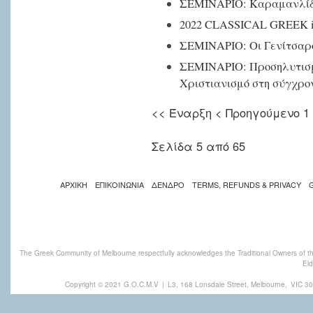
ΣΕΜΙΝΑΡΙΟ: Καραμανλίδικ
2022 CLASSICAL GREEK int
ΣΕΜΙΝΑΡΙΟ: Οι Γενίτσαροι
ΣΕΜΙΝΑΡΙΟ: Προσηλυτισ
Χριστιανισμό στη σύγχρο
<<
Έναρξη
<
Προηγούμενο
1
Σελίδα 5 από 65
ΑΡΧΙΚΗ
ΕΠΙΚΟΙΝΩΝΙΑ
ΔΕΝΔΡΟ
TERMS, REFUNDS & PRIVACY
The Greek Community of Melbourne respectfully acknowledges the Traditional Owners of th
Eld
Copyright © 2021 G.O.C.M.V
|
L3, 168 Lonsdale Street, Melbourne,
VIC 30