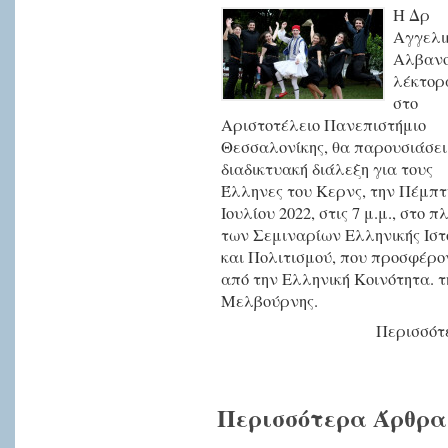
Η Δρ
Αγγελι
Αλβανο
λέκτορ
στο
Αριστοτέλειο Πανεπιστήμιο
Θεσσαλονίκης, θα παρουσιάσει
διαδικτυακή διάλεξη για τους
Έλληνες του Κερνς, την Πέμπτ
Ιουλίου 2022, στις 7 μ.μ., στο π
των Σεμιναρίων Ελληνικής Ιστ
και Πολιτισμού, που προσφέρο
από την Ελληνική Κοινότητα. τ
Μελβούρνης.
Περισσότε
Περισσότερα Άρθρα.