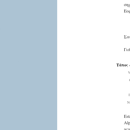
ση
Εο
Σα
Γι
Τόπος 
V
Ν
Est
Alp
aca