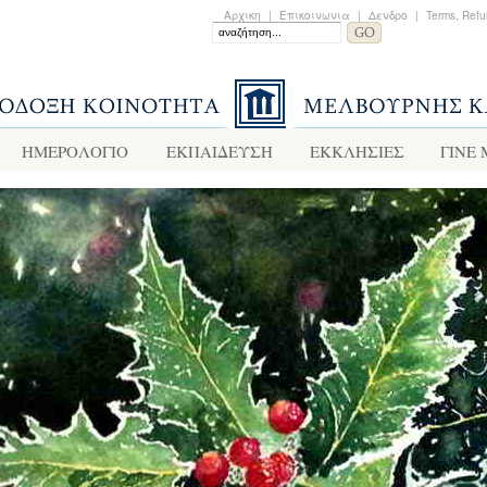
Αρχικη
|
Επικοινωνια
|
Δενδρο
|
Terms, Refu
ΗΜΕΡΟΛΟΓΙΟ
ΕΚΠΑΙΔΕΥΣΗ
ΕΚΚΛΗΣΙΕΣ
ΓΙΝΕ