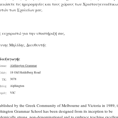
μειώσετε τις ημερομηνίες και τους χώρους των Χριστουγεννιάτικω
ρτών των Σχολείων μας.
ς ευχαριστώ για την υποστήριξή σας,
άννης Μηλίδης, Διευθυντής
διεξαγωγής
Alphington Grammar
enue:
18 Old Heidelberg Road
Οδός:
3078
ΤΚ:
Alphington
Πόλη:
VIC
ομός:
ablished by the Greek Community of Melbourne and Victoria in 1989, 
hington Grammar School has been designed from its inception to be
demically strong, non-denominational and to embrace teaching excelle