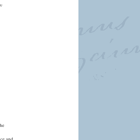
ν
the
nce and