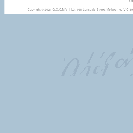
Eld
Copyright © 2021 G.O.C.M.V
|
L3, 168 Lonsdale Street, Melbourne,
VIC 30