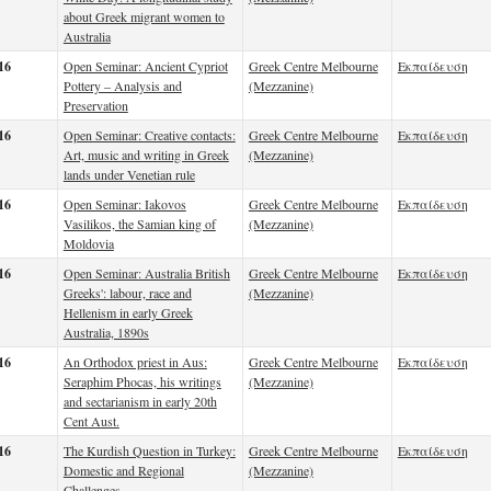
about Greek migrant women to
Australia
16
Open Seminar: Ancient Cypriot
Greek Centre Melbourne
Εκπαίδευση
Pottery – Analysis and
(Mezzanine)
Preservation
16
Open Seminar: Creative contacts:
Greek Centre Melbourne
Εκπαίδευση
Art, music and writing in Greek
(Mezzanine)
lands under Venetian rule
16
Open Seminar: Iakovos
Greek Centre Melbourne
Εκπαίδευση
Vasilikos, the Samian king of
(Mezzanine)
Moldovia
16
Open Seminar: Australia British
Greek Centre Melbourne
Εκπαίδευση
Greeks': labour, race and
(Mezzanine)
Hellenism in early Greek
Australia, 1890s
16
An Orthodox priest in Aus:
Greek Centre Melbourne
Εκπαίδευση
Seraphim Phocas, his writings
(Mezzanine)
and sectarianism in early 20th
Cent Aust.
16
The Kurdish Question in Turkey:
Greek Centre Melbourne
Εκπαίδευση
Domestic and Regional
(Mezzanine)
Challenges