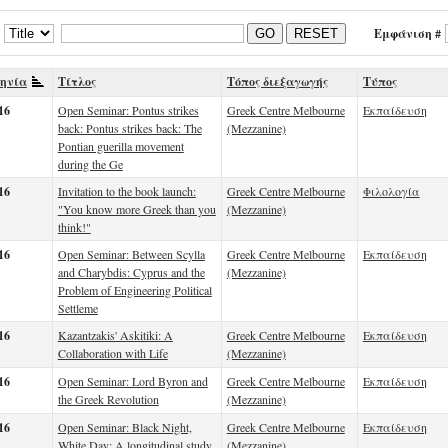
Εμφάνιση #
GO
RESET
ηνία
Τίτλος
Τόπος διεξαγωγής
Τύπος
16
Open Seminar: Pontus strikes
Greek Centre Melbourne
Εκπαίδευση
back: Pontus strikes back: The
(Mezzanine)
Pontian guerilla movement
during the Ge
16
Invitation to the book launch:
Greek Centre Melbourne
Φιλολογία
"You know more Greek than you
(Mezzanine)
think!"
16
Open Seminar: Between Scylla
Greek Centre Melbourne
Εκπαίδευση
and Charybdis: Cyprus and the
(Mezzanine)
Problem of Engineering Political
Settleme
16
Kazantzakis' Askitiki: A
Greek Centre Melbourne
Εκπαίδευση
Collaboration with Life
(Mezzanine)
16
Open Seminar: Lord Byron and
Greek Centre Melbourne
Εκπαίδευση
the Greek Revolution
(Mezzanine)
16
Open Seminar: Black Night,
Greek Centre Melbourne
Εκπαίδευση
White Day: A longitudinal study
(Mezzanine)