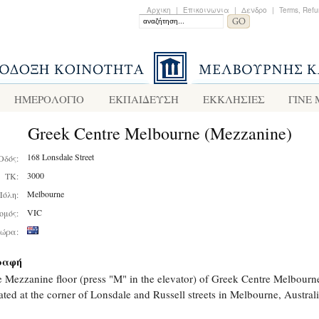
Αρχικη
|
Επικοινωνια
|
Δενδρο
|
Terms, Refu
ΗΜΕΡΟΛΟΓΙΟ
ΕΚΠΑΙΔΕΥΣΗ
ΕΚΚΛΗΣΙΕΣ
ΓΙΝΕ
Greek Centre Melbourne (Mezzanine)
168 Lonsdale Street
Οδός:
3000
ΤΚ:
Melbourne
Πόλη:
VIC
ομός:
ώρα:
ραφή
 Mezzanine floor (press "M" in the elevator) of Greek Centre Melbourn
ated at the corner of Lonsdale and Russell streets in Melbourne, Australi