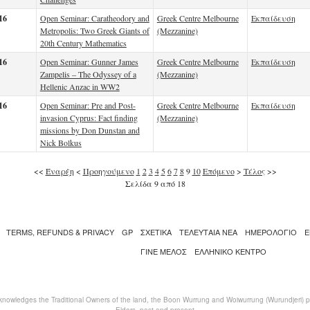
16
Open Seminar: Caratheodory and
Greek Centre Melbourne
Εκπαίδευση
Metropolis: Two Greek Giants of
(Mezzanine)
20th Century Mathematics
16
Open Seminar: Gunner James
Greek Centre Melbourne
Εκπαίδευση
Zampelis – The Odyssey of a
(Mezzanine)
Hellenic Anzac in WW2
16
Open Seminar: Pre and Post-
Greek Centre Melbourne
Εκπαίδευση
invasion Cyprus: Fact finding
(Mezzanine)
missions by Don Dunstan and
Nick Bolkus
<<
Έναρξη
<
Προηγούμενο
1
2
3
4
5
6
7
8
9
10
Επόμενο
>
Τέλος
>>
Σελίδα 9 από 18
TERMS, REFUNDS & PRIVACY
GP
ΣΧΕΤΙΚΑ
ΤΕΛΕΥΤΑΙΑ ΝΕΑ
ΗΜΕΡΟΛΟΓΙΟ
Ε
ΓΙΝΕ ΜΕΛΟΣ
ΕΛΛΗΝΙΚΌ ΚΈΝΤΡΟ
nowledges the Traditional Owners of the land, the Boon Wurrung and Woiwurrung (Wurundjeri) peo