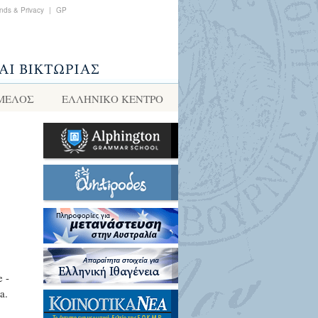
nds & Privacy
|
GP
 ΜΕΛΟΣ
ΕΛΛΗΝΙΚΌ ΚΈΝΤΡΟ
e -
a.