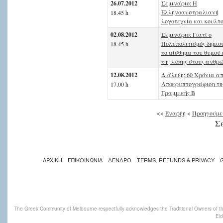
26.07.2012
Σεμινάριο: Η
Ελληνοαυστραλιανή
18.45 h
λογοτεχνία και κουλτ
02.08.2012
Σεμινάριο: Γιατί ο
Πολυπολιτισμός δημιο
18.45 h
το αίσθημα του θυμού 
της λύπης στους ανθρώ
12.08.2012
Διάλεξη: 60 Χρόνια απ
Αποκρυπτογράφιση τη
17.00 h
Γραμμικής Β
<<
Έναρξη
<
Προηγούμε
Σε
ΑΡΧΙΚΗ
ΕΠΙΚΟΙΝΩΝΙΑ
ΔΕΝΔΡΟ
TERMS, REFUNDS & PRIVACY
The Greek Community of Melbourne respectfully acknowledges the Traditional Owners of th
Eld