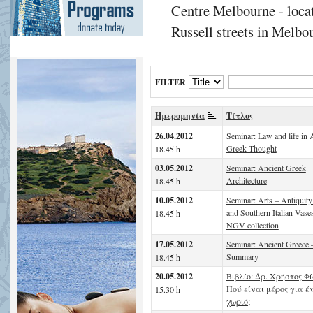
Centre Melbourne - locat
Russell streets in Melbou
FILTER
Ημερομηνία
Τίτλος
26.04.2012
Seminar: Law and life in 
Greek Thought
18.45 h
03.05.2012
Seminar: Ancient Greek
Architecture
18.45 h
10.05.2012
Seminar: Arts – Antiquity
and Southern Italian Vases
18.45 h
NGV collection
17.05.2012
Seminar: Ancient Greece 
Summary
18.45 h
20.05.2012
Βιβλίο: Δρ. Χρήστος Φί
Πού είναι μέρος για έ
15.30 h
χωριό;