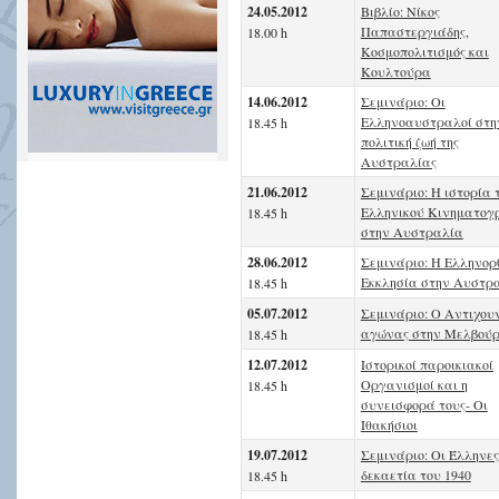
24.05.2012
Bιβλίο: Νίκος
Παπαστεργιάδης,
18.00 h
Κοσμοπολιτισμός και
Κουλτούρα
14.06.2012
Σεμινάριο: Οι
Ελληνοαυστραλοί στη
18.45 h
πολιτική ζωή της
Αυστραλίας
21.06.2012
Σεμινάριο: Η ιστορία 
Ελληνικού Κινηματογ
18.45 h
στην Αυστραλία
28.06.2012
Σεμινάριο: Η Ελληνορ
Εκκλησία στην Αυστρ
18.45 h
05.07.2012
Σεμινάριο: Ο Αντιχου
αγώνας στην Μελβού
18.45 h
12.07.2012
Ιστορικοί παροικιακοί
Οργανισμοί και η
18.45 h
συνεισφορά τους- Οι
Ιθακήσιοι
19.07.2012
Σεμινάριο: Οι Έλληνες
δεκαετία του 1940
18.45 h