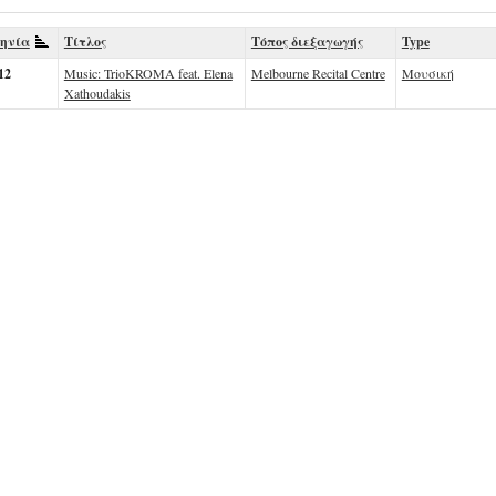
ηνία
Τίτλος
Τόπος διεξαγωγής
Type
12
Music: TrioKROMA feat. Elena
Melbourne Recital Centre
Μουσική
Xathoudakis