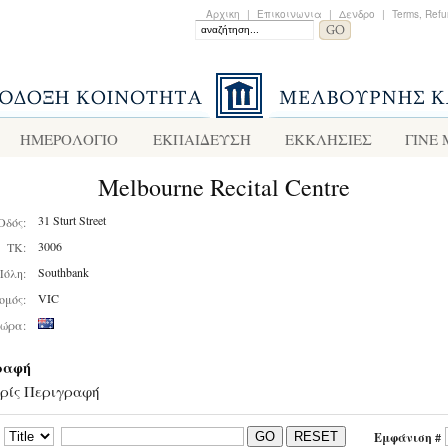
Αρχικη
|
Επικοινωνια
|
Δενδρο
|
Terms, Refu
ΗΜΕΡΟΛΟΓΙΟ
ΕΚΠΑΙΔΕΥΣΗ
ΕΚΚΛΗΣΙΕΣ
ΓΙΝΕ
Melbourne Recital Centre
31 Sturt Street
Οδός:
3006
ΤΚ:
Southbank
Πόλη:
VIC
ομός:
ώρα:
ραφή
ρίς Περιγραφή
Εμφάνιση #
GO
RESET