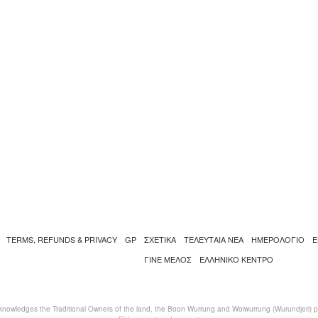
TERMS, REFUNDS & PRIVACY
GP
ΣΧΕΤΙΚΑ
ΤΕΛΕΥΤΑΙΑ ΝΕΑ
ΗΜΕΡΟΛΟΓΙΟ
Ε
ΓΙΝΕ ΜΕΛΟΣ
ΕΛΛΗΝΙΚΌ ΚΈΝΤΡΟ
nowledges the Traditional Owners of the land, the Boon Wurrung and Woiwurrung (Wurundjeri) peo