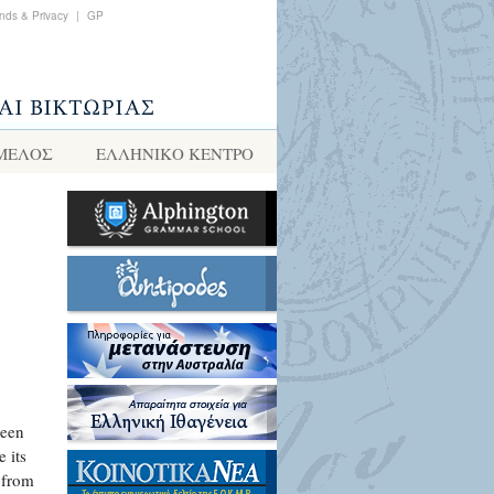
nds & Privacy
|
GP
 ΜΕΛΟΣ
ΕΛΛΗΝΙΚΌ ΚΈΝΤΡΟ
reen
 its
 from