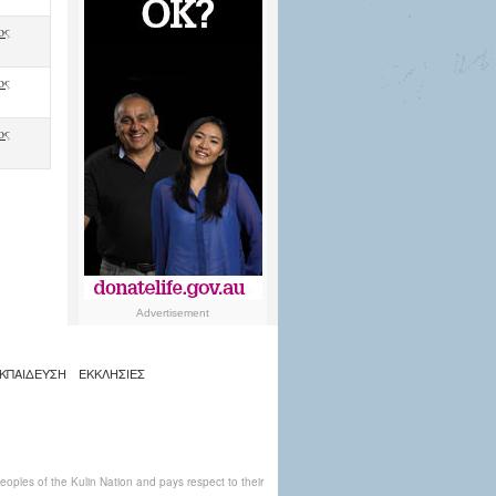
ος
ος
ος
Advertisement
ΚΠΑΙΔΕΥΣΗ
ΕΚΚΛΗΣΙΕΣ
ples of the Kulin Nation and pays respect to their