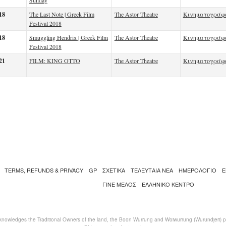
Sunday
18
The Last Note | Greek Film
The Astor Theatre
Κινηματογράφ
Festival 2018
18
Smuggling Hendrix | Greek Film
The Astor Theatre
Κινηματογράφ
Festival 2018
21
FILM: KING OTTO
The Astor Theatre
Κινηματογράφ
TERMS, REFUNDS & PRIVACY
GP
ΣΧΕΤΙΚΑ
ΤΕΛΕΥΤΑΙΑ ΝΕΑ
ΗΜΕΡΟΛΟΓΙΟ
Ε
ΓΙΝΕ ΜΕΛΟΣ
ΕΛΛΗΝΙΚΌ ΚΈΝΤΡΟ
nowledges the Traditional Owners of the land, the Boon Wurrung and Woiwurrung (Wurundjeri) peo