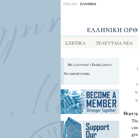
ENGLISH
ΕΛΛΗΝΙΚΑ
ΣΧΕΤΙΚΑ
ΤΕΛΕΥΤΑΙΑ ΝΕΑ
Μελλοντικές Εκδηλώσεις
No current events.
Ν
Χ
Περιγ
The
cin
gra