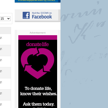
Advertisement
ος
ος
ος
ος
ος
ος
ος