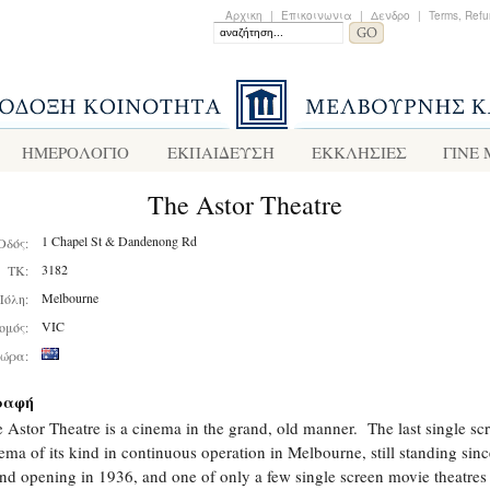
Αρχικη
|
Επικοινωνια
|
Δενδρο
|
Terms, Refu
ΗΜΕΡΟΛΟΓΙΟ
ΕΚΠΑΙΔΕΥΣΗ
ΕΚΚΛΗΣΙΕΣ
ΓΙΝΕ
The Astor Theatre
1 Chapel St & Dandenong Rd
Οδός:
3182
ΤΚ:
Melbourne
Πόλη:
VIC
ομός:
ώρα:
ραφή
 Astor Theatre is a cinema in the grand, old manner. The last single sc
ema of its kind in continuous operation in Melbourne, still standing since
nd opening in 1936, and one of only a few single screen movie theatres