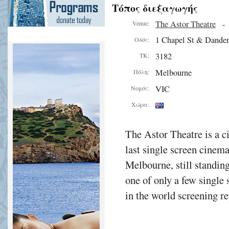
Τόπος διεξαγωγής
The Astor Theatre
Venue:
1 Chapel St & Dande
Οδός:
3182
ΤΚ:
Melbourne
Πόλη:
VIC
Νομός:
Χώρα:
The Astor Theatre is a 
last single screen cinema
Melbourne, still standing
one of only a few single
in the world screening 