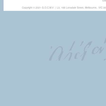
Eld
Copyright © 2021 G.O.C.M.V
|
L3, 168 Lonsdale Street, Melbourne,
VIC 30