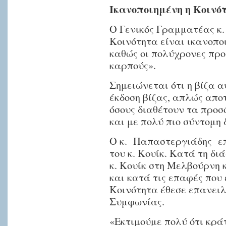
Ικανοποιημένη η Κοινό
κ.
Κρις
Ο Γενικός Γραμματέας κ.
Μπόουεν
Κοινότητα είναι ικανοποι
για
καθώς οι πολύχρονες πρ
το
καρπούς».
θέμα
της
Σημειώνεται ότι η βίζα α
έκδοση βίζας, απλώς απο
μετανάστευσης
όσους διαθέτουν τα προσ
Ελλήνων
και με πολύ πιο σύντομη 
πολιτών
στην
Ο κ. Παπαστεργιάδης επ
Αυστραλία,
του κ. Κουίκ. Κατά τη δι
καθώς
κ. Κουίκ στη Μελβούρνη 
και
και κατά τις επαφές που 
την
Κοινότητα έθεσε επανει
υπογραφή
Συμφωνίας.
της
«Εκτιμούμε πολύ ότι κράτ
εν