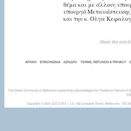
προσπαθούν
θέμα και με άλλους υπου
να
υπουργό Μετανάστευσης 
παραμείνουν
και την κ. Ολγα Κεφαλογ
στη
χώρα,»
δήλωσε
Share this artic
ο
κ.
Παπαστεργιάδης.
ΑΡΧΙΚΗ
ΕΠΙΚΟΙΝΩΝΙΑ
ΔΕΝΔΡΟ
TERMS, REFUNDS & PRIVACY
«Αντιληφθήκαμε
γρήγορα
The Greek Community of Melbourne respectfully acknowledges the Traditional Owners of th
Eld
ότι
Copyright © 2021 G.O.C.M.V
|
L3, 168 Lonsdale Street, Melbourne,
VIC 30
η
Κοινότητά
μας
έπρεπε