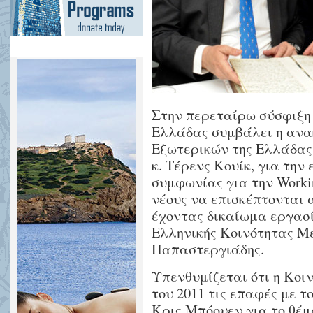
Αυστραλίας
και
Ελλάδας
συμβάλει
η
ανακοίνωση
Στην περεταίρω σύσφιξη
του
Ελλάδας συμβάλει η ανα
υφυπουργού
Εξωτερικών της Ελλάδας
Εξωτερικών
κ. Τέρενς Κουίκ, για την
της
συμφωνίας για την Workin
Ελλάδας,
νέους να επισκέπτονται 
αρμόδιου
έχοντας δικαίωμα εργασί
για
Ελληνικής Κοινότητας Μ
θέματα
Παπαστεργιάδης.
Αποδήμων,
Υπενθυμίζεται ότι η Κοι
κ.
του 2011 τις επαφές με 
Τέρενς
Κρις Μπόουεν για το θέ