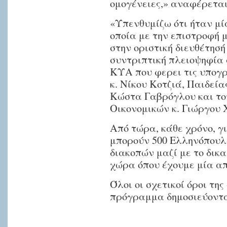
ομογένειες,» αναφέρεται
Υπενθυμίζεται
«Υπενθυμίζω ότι ήταν μί
ότι
οποία με την επιστροφή 
η
στην οριστική διευθέτησή
Κοινότητα
συντριπτική πλειοψηφία 
εγκαινίασε
ΚΥΑ που φερει τις υπογ
κ. Νίκου Κοτζιά, Παιδεί
από
Κώστα Γαβρόγλου και τ
τις
Οικονομικών κ. Γιώργου 
αρχές
του
Από τώρα, κάθε χρόνο, γ
2011
μπορούν 500 Ελληνόπουλ
τις
διακοπών μαζί με το δικα
επαφές
χώρα όπου έχουμε μία απ
με
Όλοι οι σχετικοί όροι τη
τον
πρόγραμμα δημοσιεύοντα
τότε
υπουργό
Μετανάστευσης