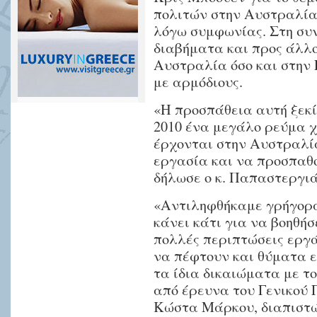
Κουίκ,
πολιτών στην Αυστραλία,
για
λόγω συμφωνίας. Στη συ
την
διαβήματα και προς άλλο
εφαρμογή
Αυστραλία όσο και στην 
της
με αρμόδιους.
διακρατικής
«Η προσπάθεια αυτή ξεκί
συμφωνίας
2010 ένα μεγάλο ρεύμα 
για
έρχονται στην Αυστραλί
την
εργασία και να προσπαθ
Working
δήλωσε ο κ. Παπαστεργι
Holiday
Visa
,
«Αντιληφθήκαμε γρήγορα
που
κάνει κάτι για να βοηθήσ
επιτρέπει
πολλές περιπτώσεις ερ
σε
να πέφτουν και θύματα ε
νέους
τα ίδια δικαιώματα με τ
να
από έρευνα του Γενικού 
επισκέπτονται
Κώστα Μάρκου, διαπιστώθ