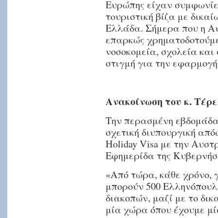
αντίστοιχα
Ευρώπης είχαν συμφωνίε
τουριστική βίζα με δικα
την
Ελλάδα. Σήμερα που η Α
κάθε
επαρκώς χρηματοδοτούμε
χώρα
νοσοκομεία, σχολεία και 
έχοντας
στιγμή για την εφαρμογή
δικαίωμα
εργασίας,
δήλωσε
Ανακοίνωση του κ. Τέρε
ο
πρόεδρος
Την περασμένη εβδομάδα 
της
σχετική διυπουργική από
Ελληνικής
Holiday Visa με την Αυσ
Κοινότητας
Εφημερίδα της Κυβερνήσε
Μελβούρνης
«Από τώρα, κάθε χρόνο, 
κ.
μπορούν 500 Ελληνόπουλ
Βασίλης
διακοπών, μαζί με το δικ
Παπαστεργιάδης.
μία χώρα όπου έχουμε μί