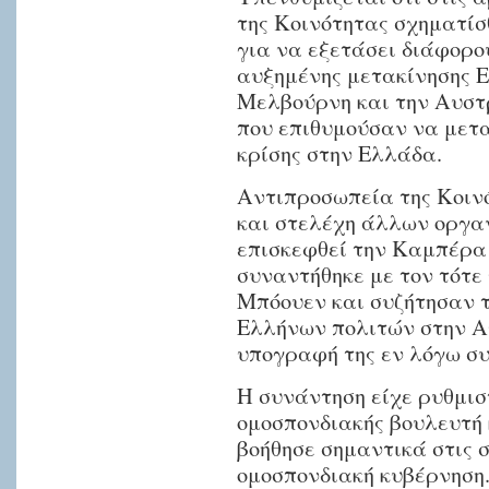
της Κοινότητας σχηματί
Ελλάδα,
για να εξετάσει διάφορο
καθώς
αυξημένης μετακίνησης 
και
Μελβούρνη και την Αυστρ
συναντήσεις
που επιθυμούσαν να μετα
με
κρίσης στην Ελλάδα.
αρμόδιους.
Αντιπροσωπεία της Κοινό
και στελέχη άλλων οργαν
«Η
επισκεφθεί την Καμπέρα 
συναντήθηκε με τον τότε
προσπάθεια
Μπόουεν και συζήτησαν 
αυτή
Ελλήνων πολιτών στην Α
ξεκίνησε
υπογραφή της εν λόγω σ
όταν
είδαμε
Η συνάντηση είχε ρυθμισ
στις
ομοσπονδιακής βουλευτή 
αρχές
βοήθησε σημαντικά στις 
του
ομοσπονδιακή κυβέρνηση
2010