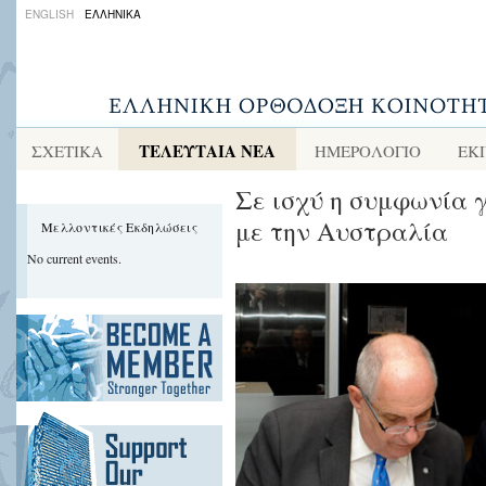
ENGLISH
ΕΛΛΗΝΙΚΑ
ισχύ
η
συμφωνία
για
την
ΤΕΛΕΥΤΑΙΑ ΝΕΑ
ΣΧΕΤΙΚΑ
ΗΜΕΡΟΛΟΓΙΟ
ΕΚ
Working
Holiday
Σε ισχύ η συμφωνία γ
Visa
με την Αυστραλία
Μελλοντικές Εκδηλώσεις
με
No current events.
την
Αυστραλία
Στην
περεταίρω
σύσφιξη
των
σχέσεων