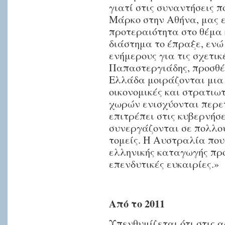
γιατί στις συναντήσεις π
λόγω
Μάρκο στην Αθήνα, μας ε
συμφωνίας.
προτεραιότητα στο θέμα 
Στη
διάστημα το έπραξε, ενώ
συνέχεια
ενήμερους για τις σχετικέ
έγιναν
Παπαστεργιάδης, προσθέ
επανειλημμένα
Ελλάδα μοιράζονται μια 
διαβήματα
οικονομικές και στρατιωτ
και
χωρών ενισχύονται περετ
προς
επιτρέπει στις κυβερνήσ
άλλους
συνεργάζονται σε πολλού
αρμόδιους
τομείς. Η Αυστραλία που
φορείς
ελληνικής καταγωγής προ
τόσο
επενδυτικές ευκαιρίες.»
στην
Αυστραλία
όσο
Από το 2011
και
Υπενθυμίζεται ότι στις 
στην