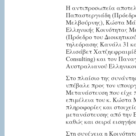
Η αντιπροσωπεία αποτελ
ένα
Παπαστεργιάδη (Πρόεδρο
μεγάλο
Μελβούρνης), Κώστα Μάρ
ρεύμα
Ελληνικής Κοινότητας Μ
χιλιάδων
(Πρόεδρο του Διοικητικο
Ελλήνων
τηλεόρασης Κανάλι 31 και
πολιτών,
Ελισάβετ Χατζηεφραιμίδ
να
Consulting) και τον Παν
έρχονται
Αυστραλιανού Ελληνικού
στην
Αυστραλία
Στο πλαίσιο της συνάντη
με
υπέβαλε προς τον υπουργ
τουριστική
Μετανάστευση που είχε π
επιμέλεια του κ. Κώστα 
βίζα
πληροφορίες και στοιχεία
αναζητώντας
μετανάστευσης από την 
εργασία
καθώς και σειρά εισηγήσ
και
να
Στη συνέχεια η Κοινότητα