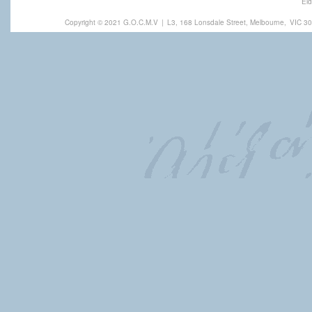
Eld
Copyright © 2021 G.O.C.M.V
|
L3, 168 Lonsdale Street, Melbourne,
VIC 30