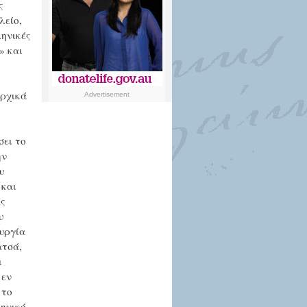
ς
λείο,
ληνικές
» και
αρχικά
Advertisement
σει το
ην
υ
 και
ς
υ
ουργία
ατσά,
ι
 εν
 το
ληνικό