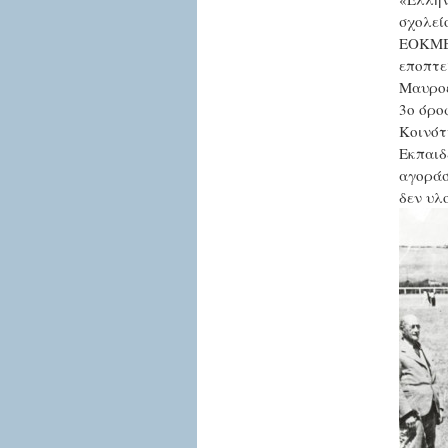
σχολεί
ΕΟΚΜΒ 
εποπτε
Μαυροε
3ο όροφ
Κοινότ
Εκπαιδ
αγοράσ
δεν υλ