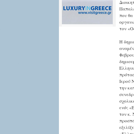
Διοικη
Παπαλε
που θα
οργανώ
τον «Ο
Η δημι
αναμέν
Φεβρου
δημιου
Ελληνι
πρότασ
Ιερού 
την κα
συνεδρ
σχολικ
ενός «
τον κ.
προσπά
εξελίξ
«Ελλην