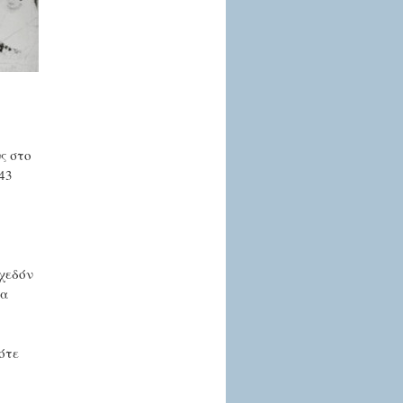
ς στο
43
χεδόν
τα
ότε