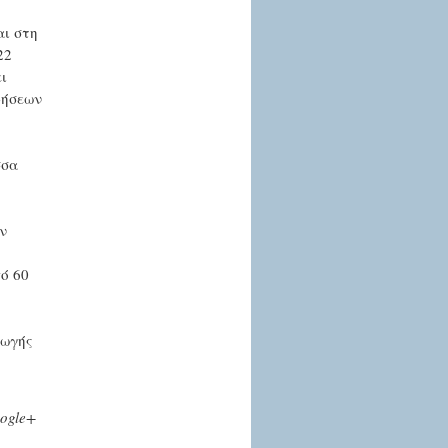
αι στη
22
ι
ρήσεων
σσα
ν
ό 60
γωγής
ogle+