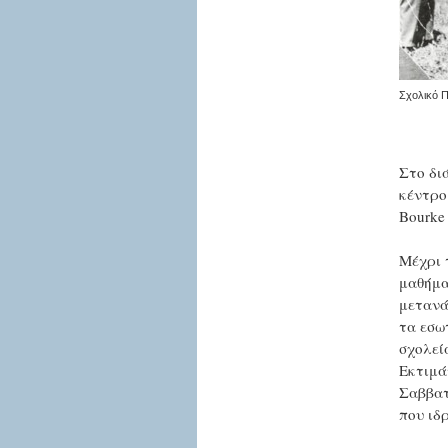
Σχολικό Π
Στο δι
κέντρο
Bourke 
Μέχρι 
μαθήμα
μετανά
τα εσω
σχολεί
Εκτιμά
Σαββατ
που ιδ