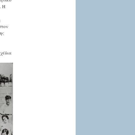
. Η
η
στον
ης
σχέδια