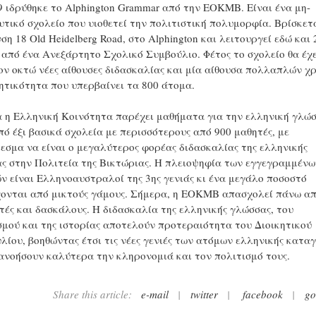
9 ιδρύθηκε το Alphington Grammar από την ΕΟΚΜΒ. Είναι ένα μη-
υτικό σχολείο που υιοθετεί την πολιτιστική πολυμορφία. Βρίσκετ
ση 18 Old Heidelberg Road, στο Alphington και λειτουργεί εδώ και 
 από ένα Ανεξάρτητο Σχολικό Συμβούλιο. Φέτος το σχολείο θα έχε
ον οκτώ νέες αίθουσες διδασκαλίας και μία αίθουσα πολλαπλών χ
ητικότητα που υπερβαίνει τα 800 άτομα.
 η Ελληνική Κοινότητα παρέχει μαθήματα για την ελληνική γλώ
πό έξι βασικά σχολεία με περισσότερους από 900 μαθητές, με
εσμα να είναι ο μεγαλύτερος φορέας διδασκαλίας της ελληνικής
ς στην Πολιτεία της Βικτώριας. Η πλειοψηφία των εγγεγραμμένω
ν είναι Ελληνοαυστραλοί της 3ης γενιάς κι ένα μεγάλο ποσοστό
ονται από μικτούς γάμους. Σήμερα, η ΕΟΚΜΒ απασχολεί πάνω απ
τές και δασκάλους. Η διδασκαλία της ελληνικής γλώσσας, του
σμού και της ιστορίας αποτελούν προτεραιότητα του Διοικητικού
λίου, βοηθώντας έτσι τις νέες γενιές των ατόμων ελληνικής κατα
ανοήσουν καλύτερα την κληρονομιά και τον πολιτισμό τους.
Share this article:
e-mail
|
twitter
|
facebook
|
go