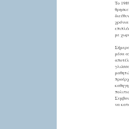
Το 198
θρησκε
διεύθυν
χρόνια
επιπλέ
με χωρ
Σήμερα
μέσα α
αποτέλ
γλώσσα
μαθητώ
προέρχ
καθηγη
πολιτι
Συμβου
να κατ