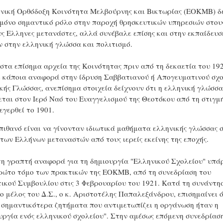
νική Ορθόδοξη Κοινότητα Μελβούρνης και Βικτωρίας (ΕΟΚΜΒ) δ
 μόνο σημαντικό ρόλο στην παροχή θρησκευτικών υπηρεσιών στου
ς Ελληνες μετανάστες, αλλά συνέβαλε επίσης και στην εκπαίδευσ
ν στην ελληνική γλώσσα και πολιτισμό.
 στα επίσημα αρχεία της Κοινότητας πριν από τη δεκαετία του 19
ι κάποια αναφορά στην ίδρυση Σαββατιανού ή Απογευματινού σχ
κής Γλώσσας, ανεπίσημα στοιχεία δείχνουν ότι η ελληνική γλώσσα
εται στον Ιερό Ναό του Ευαγγελισμού της Θεοτόκου από τη στιγμ
εγερθεί το 1901.
 πιθανό είναι να γίνονταν ιδιωτικά μαθήματα ελληνικής γλώσσας 
 των Ελλήνων μεταναστών από τους ιερείς εκείνης της εποχής.
η γραπτή αναφορά για τη δημιουργία "Ελληνικού Σχολείου" υπά
ρώτο τόμο των πρακτικών της ΕΟΚΜΒ, από τη συνεδρίαση του
τικού Συμβουλίου στις 3 Φεβρουαρίου του 1921. Κατά τη συνάντη
το μέλος του Δ.Σ., ο κ. Αριστοτέλης Παπαλεξάνδρου, επισημαίνει ό
 σημαντικότερα ζητήματα που αντιμετωπίζει η οργάνωση ήταν η
υργία ενός ελληνικού σχολείου". Στην αμέσως επόμενη συνεδρίασ