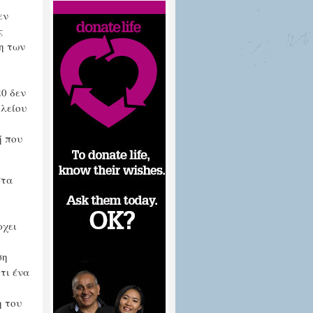
εν
ς
η των
20 δεν
ολείου
ή που
στα
ρχει
ση
τι ένα
η του