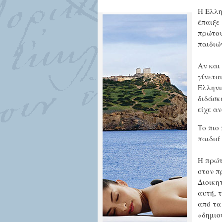
Η Ελλη
έπαιξε
πρώτου
παιδιώ
Αν και
γίνετα
Ελληνι
διδάσκ
είχε αν
Το πιο
παιδιά
Η πρώτ
στον π
Διοικη
αυτή, 
από τα
«δημιο