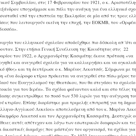
τικού Συμβουλίου, στις 17 Φεβρουαρίου του 1921, ο κ. Αριστοτέλη
ξάνδρου υπογράμμισε και πάλι την ανάγκη για ένα ελληνικό σχο
 συσταθεί υπό την εποπτεία της Εκκλησίας σε μία από τις τρεις ελ
σεις που λειτουργούν εκείνη την εποχή, την ΕΟΚΜΒ, τον «Ορφέα
δυσσέα».
ουργία του ελληνικού σχολείου αποδείχθηκε πιο δύσκολη απ 'ότι 
ονταν. Στην ετήσια Γενική Συνέλευση της Κοινότητας στις 22
αρίου του 1922, ο Αρχιμανδρίτης Κασιμάτης έκανε πρόταση «να
ργηθεί και ανεγερθεί σχολείο για να καλλιεργήσει και να αγκαλιά
κό ήθος» και τη δευτέρωσε ο κ. Μαρίνος Λεκατσάς. Σύμφωνα με τ
η «ένα διώροφο κτίριο πρόκειται να ανεγερθεί στο πίσω μέρος το
Ναού του Ευαγγελισμού της Θεοτόκου, που θα στεγάσει το σχολείο
τοικία για τον Ιερέα». Τα σχέδια φαίνονταν καλά και στο τέλος τη
ίασης συγκεντρώθηκε το ποσό των 530 λιρών για την ανέγερση το
ού κτιρίου. Επίσης διορίστηκε μια τριμελής επιτροπή για τη δημι
Ελληνο-Αγγλικού Λυκείου» αποτελούμενη από τον κ. Μαρίνο Λεκ
 Νικηφόρο Λεκατσά και τον Αρχιμανδρίτη Κασσιμάτη. Δυστυχώς ο
θειες αυτές απέτυχαν και λόγω των εσωτερικών διαφορών και τις
ει δικαστικές διαμάχες που μάστιζαν τον οργανισμό, τα σχέδια για
ο-Αγγλικό Λύκειο» αναβλήθηκαν. Το 1923 δημιουργήθηκε ένα ελ