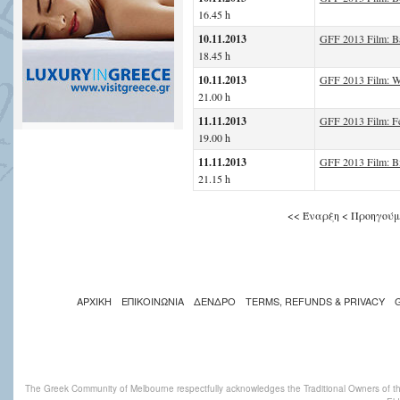
16.45 h
10.11.2013
GFF 2013 Film: Ba
18.45 h
10.11.2013
GFF 2013 Film: Wh
21.00 h
11.11.2013
GFF 2013 Film: 
19.00 h
11.11.2013
GFF 2013 Film: Bi
21.15 h
<<
Έναρξη
<
Προηγούμ
ΑΡΧΙΚΗ
ΕΠΙΚΟΙΝΩΝΙΑ
ΔΕΝΔΡΟ
TERMS, REFUNDS & PRIVACY
The Greek Community of Melbourne respectfully acknowledges the Traditional Owners of th