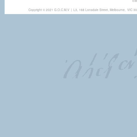
Eld
Copyright © 2021 G.O.C.M.V
|
L3, 168 Lonsdale Street, Melbourne,
VIC 30