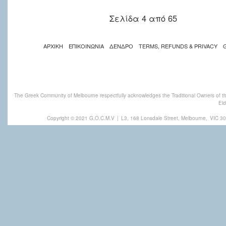
Σελίδα 4 από 65
ΑΡΧΙΚΗ
ΕΠΙΚΟΙΝΩΝΙΑ
ΔΕΝΔΡΟ
TERMS, REFUNDS & PRIVACY
The Greek Community of Melbourne respectfully acknowledges the Traditional Owners of th
Eld
Copyright © 2021 G.O.C.M.V
|
L3, 168 Lonsdale Street, Melbourne,
VIC 30