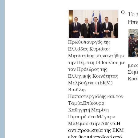
Ο
Το 
Ήπε
Πρωθυπουργός της
Ελλάδας Κυριάκος
Μητσοτάκης,συναντήθηκε
την Πέμπτη 14 Ιουλίου με
μουσ
τον Πρόεδρος της
Σεμι
Ελληνικής Κοινότητας
Κοι
Μελβούρνης (ΕΚΜ)
Βασίλης
Παπαστεργιάδης και τον
Ταμία,Επίκουρο
Καθηγητή Μαρίνη
Πιρπιρή στο Μέγαρο
Μαξίμου στην Αθήνα.
Η
αντιπροσωπεία της ΕΚΜ
είχε θερμή υποδοχή από