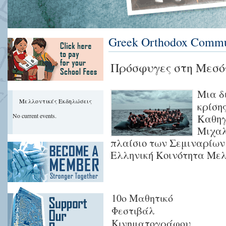
Greek Orthodox Commun
Πρόσφυγες στη Μεσόγ
Μια δ
Μελλοντικές Εκδηλώσεις
κρίση
No current events.
Καθηγ
Μιχαλό
πλαίσιο των Σεμιναρίων 
Ελληνική Κοινότητα Μελ
10ο Μαθητικό
Φεστιβάλ
Κινηματογράφου