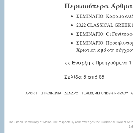
Περισσότερα Άρθρα.
ΣΕΜΙΝΑΡΙΟ: Καραμανλίδικ
2022 CLASSICAL GREEK int
ΣΕΜΙΝΑΡΙΟ: Οι Γενίτσαροι
ΣΕΜΙΝΑΡΙΟ: Προσηλυτισ
Χριστιανισμό στη σύγχρο
<<
Έναρξη
<
Προηγούμενο
1
Σελίδα 5 από 65
ΑΡΧΙΚΗ
ΕΠΙΚΟΙΝΩΝΙΑ
ΔΕΝΔΡΟ
TERMS, REFUNDS & PRIVACY
The Greek Community of Melbourne respectfully acknowledges the Traditional Owners of th
Eld