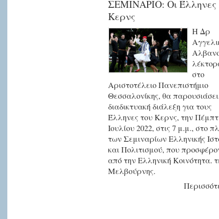
ΣΕΜΙΝΑΡΙΟ: Οι Έλληνες
Κερνς
Η Δρ
Αγγελι
Αλβανο
λέκτορ
στο
Αριστοτέλειο Πανεπιστήμιο
Θεσσαλονίκης, θα παρουσιάσει
διαδικτυακή διάλεξη για τους
Έλληνες του Κερνς, την Πέμπτ
Ιουλίου 2022, στις 7 μ.μ., στο π
των Σεμιναρίων Ελληνικής Ιστ
και Πολιτισμού, που προσφέρο
από την Ελληνική Κοινότητα. τ
Μελβούρνης.
Περισσότε