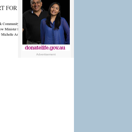
T FOR THE GCM’S
Greek Community of Melbourne’s (GCM) St
adow Minister for the NDIS, Andrew Giles Shadow
Dr Michelle Ananda -Rajah announced a 1.8million
Περισσότερα...
Advertisement