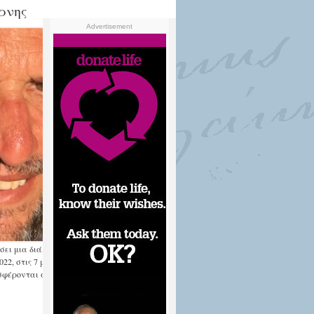
ρνης
Advertisement
ι μια διάλεξη, μόνο μέσω του διαδικτύου,
2, στις 7 μ.μ., στο πλαίσιο των
οσφέρονται από την Ελληνική Κοινότητα
Περισσότερα...