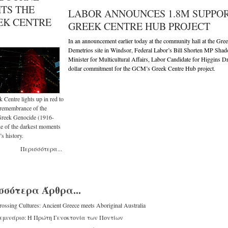
HTS THE
LABOR ANNOUNCES 1.8M SUPPOR
EK CENTRE
GREEK CENTRE HUB PROJECT
In an announcement earlier today at the community hall at the 
Demetrios site in Windsor, Federal Labor’s Bill Shorten MP Sh
Minister for Multicultural Affairs, Labor Candidate for Higgins 
dollar commitment for the GCM’s Greek Centre Hub project.
 Centre lights up in red to
 remembrance of the
Greek Genocide (1916-
e of the darkest moments
’s history.
Περισσότερα...
σσότερα Άρθρα...
rossing Cultures: Ancient Greece meets Aboriginal Australia
εμινάριο: Η Πρώτη Γενοκτονία των Ποντίων