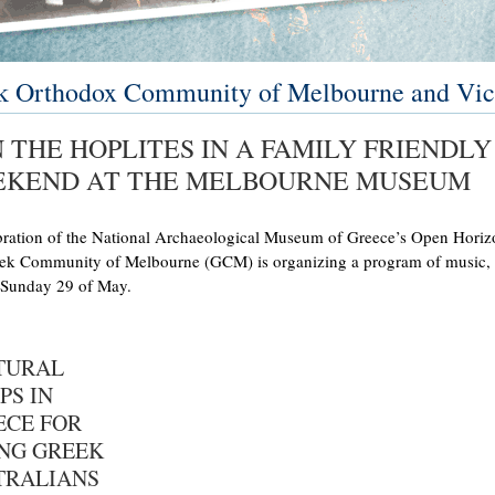
k Orthodox Community of Melbourne and Vic
N THE HOPLITES IN A FAMILY FRIENDL
KEND AT THE ΜELBOURNE MUSEUM
bration of the National Archaeological Museum of Greece’s Open Hori
ek Community of Melbourne (GCM) is organizing a program of music, 
 Sunday 29 of May.
TURAL
PS IN
ECE FOR
NG GREEK
TRALIANS