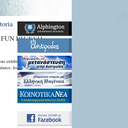
toria
Y FUN PACKED
zons exhibition at Melbourne Museum
dance, food and Hoplites on Saturday
Περισσότερα...