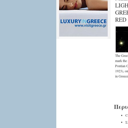
LIG
GRE
RED
The Greek
mark the
Pontian 
1923), on
in Greece
Περι
C
Σ