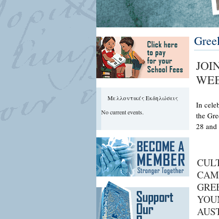
Gree
JOI
WEE
Μελλοντικές Εκδηλώσεις
In cele
No current events.
the Gre
28 and
CUL
CAM
GRE
YOU
AUS