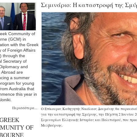
Σεμινάριο: Η καταστροφή της Σμύ
eek Community of
rne (GCM) in
ation with the Greek
y of Foreign Affairs
 through the
l Secretary of
 Diplomacy and
 Abroad are
cing a summer
rogram for young
from Australia that
mmence this year in
oniki.
Περισσότερα...
Ο Επίκουρος Καθηγητής Νικόλαος Δουμάνης θα παρουσιάσε
για την καταστροφή της Σμύρνης, την Πέμπτη 2 Ιουνίου 202
 GREEK
Σεμιναρίων Ελληνικής Ιστορίας και Πολιτισμού, που πρ
Μελβούρνης.
MUNITY OF
BOURNE