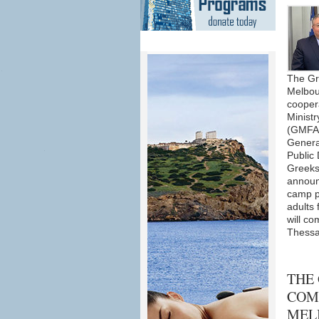
The Gr
Melbou
cooper
Ministr
(GMFA)
Genera
Public
Greeks
announ
camp p
adults 
will co
Thessal
THE
COM
MEL